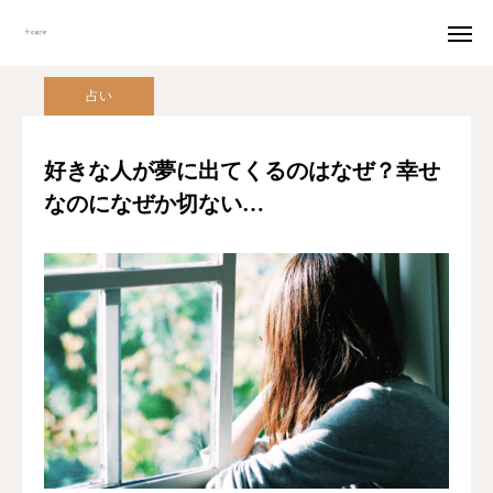
恋愛
占い
好きな人が夢に出てくるのはなぜ？幸せなのになぜか切ない…
占い

『恋』を伝える。
恋愛詩を投稿
好きな人が夢に出てくるのはなぜ？幸せ
なのになぜか切ない…
はじまり
すべて
両思い
片思い
告白
失恋