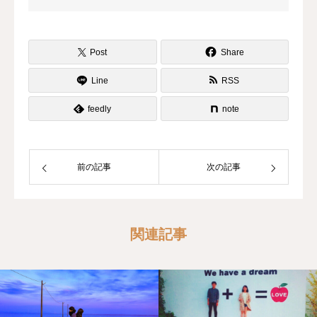
ディアです。 恋愛の悩み・恋愛相談な
ど、あなたの恋愛に「＋care」する恋愛
情報をお届けしています。
Post
Share
Line
RSS
feedly
note
前の記事
次の記事
関連記事

あなたの『恋』をここに。
恋愛詩を投稿