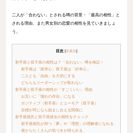
二人が「合わない」とされる噂の背景・「最高の相性」と
される理由、また男女別の恋愛の相性を見ていきましょ
う。
目次
[
非表示
]
射手座と双子座の相性は？「合わない」噂を検証！
射手座は「探求心」双子座は「好奇心」
二人とも「自由」を大切にする
どちらもリーダーシップが取れない
射手座と双子座の相性が「すごくいい」理由
お互いに「憧れの存在」になる
ポジティブ（射手座）とユーモア（双子座）
目標が同じなら励まし合える関係に
射手座彼氏と双子座彼女の相性をチェック
射手座彼氏が持つ「夢」や「理想」の理解者になれる
彼からたくさんの気づきが得られる