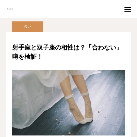
恋愛
占い
射手座と双子座の相性は？「合わない」噂を検証！
占い

『恋』を伝える。
恋愛詩を投稿
射手座と双子座の相性は？「合わない」
噂を検証！
はじまり
すべて
両思い
片思い
告白
失恋